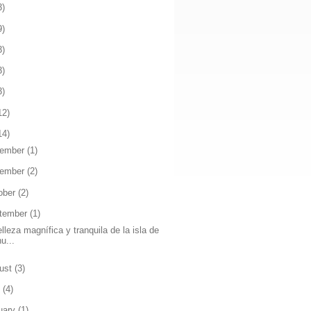
3)
9)
3)
3)
3)
12)
14)
ember
(1)
ember
(2)
ober
(2)
tember
(1)
lleza magnífica y tranquila de la isla de
u...
ust
(3)
y
(4)
uary
(1)