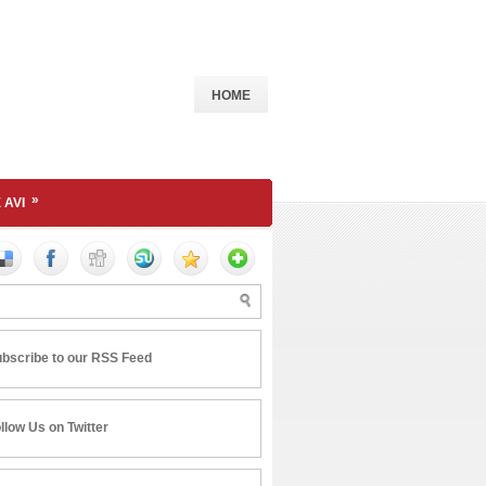
HOME
»
 AVI
bscribe to our RSS Feed
llow Us on Twitter