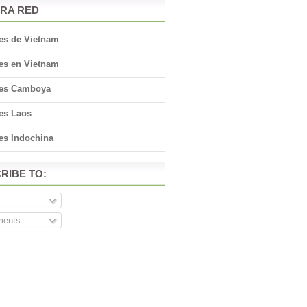
RA RED
jes de Vietnam
jes en Vietnam
jes Camboya
jes Laos
es Indochina
RIBE TO:
s
ents