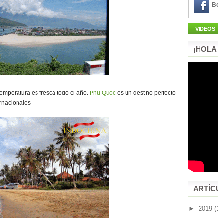
Be
VIDEOS
¡HOLA
temperatura es fresca todo el año.
Phu Quoc
es un destino perfecto
rnacionales
ARTÍC
►
2019
(