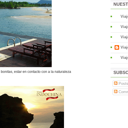
NUEST
Via
Via
Via
Via
Viaj
s bonitas, estar en contacto con a la naturaleza
SUBSC
Post
Comm