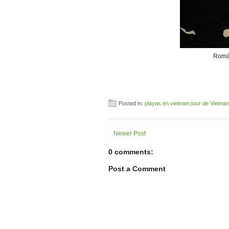
Román
Posted in:
playas en vietnam
,
tour de Vietna
Newer Post
0 comments:
Post a Comment