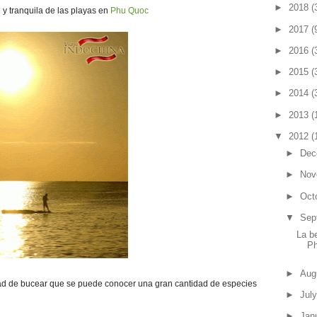
►
2018
(
 y tranquila de las playas en
Phu Quoc
►
2017
(
►
2016
(
►
2015
(
►
2014
(
►
2013
(
▼
2012
(
►
Dec
►
Nov
►
Oct
▼
Sep
La be
Ph
►
Aug
idad de bucear que se puede conocer una gran cantidad de especies
►
Jul
►
Jan