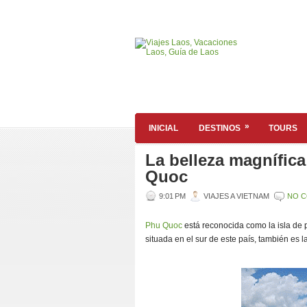
»
INICIAL
DESTINOS
TOURS
La belleza magnífica 
Quoc
9:01 PM
VIAJES A VIETNAM
NO 
Phu Quoc
está reconocida como la isla de 
situada en el sur de este país, también es l