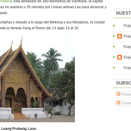
Prabang
está alrededor de 360 kilómetros de Vientiane, la capital
as en autobús o 35 minutos por Líneas aéreas Lao para alcanzar y
NUEST
 país.
ntañas y situado a lo largo del Mekong y sus tributarios, la ciudad
Via
ante la Vereda Xang el Reino del 13 siglo 13 al 16.
Via
Via
Via
Viaj
SUBSC
Post
Comm
Luang Prabang, Laos