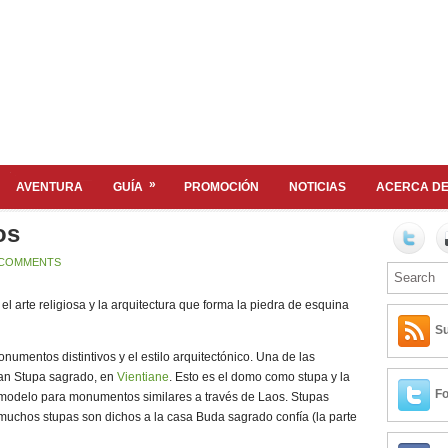
»
AVENTURA
GUÍA
PROMOCIÓN
NOTICIAS
ACERCA DE
os
COMMENTS
el arte religiosa y la arquitectura que forma la piedra de esquina
Su
monumentos distintivos y el estilo arquitectónico. Una de las
ran Stupa sagrado, en
Vientiane
. Esto es el domo como stupa y la
Fo
l modelo para monumentos similares a través de Laos. Stupas
muchos stupas son dichos a la casa Buda sagrado confía (la parte