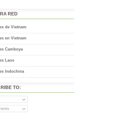
RA RED
jes de Vietnam
jes en Vietnam
jes Camboya
jes Laos
es Indochina
RIBE TO:
s
ents