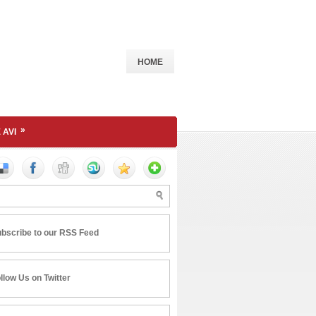
HOME
»
 AVI
bscribe to our RSS Feed
llow Us on Twitter