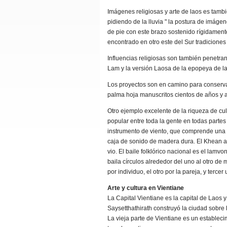
Imágenes religiosas y arte
de laos es tambi
pidiendo de la lluvia " la postura de imág
de pie con este brazo sostenido rígidamente
encontrado en otro este del Sur tradiciones 
Influencias religiosas son también penetran
Lam y la versión Laosa de la epopeya de l
Los proyectos son en camino para conservar
palma hoja manuscritos cientos de años y
Otro ejemplo excelente de la riqueza de cu
popular entre toda la gente en todas partes 
instrumento de viento, que comprende una
caja de sonido de madera dura. El Khean 
vio. El baile folklórico nacional es el lamvo
baila círculos alrededor del uno al otro de 
por individuo, el otro por la pareja, y tercer
Arte y cultura en Vientiane
La Capital Vientiane es la capital de Laos y
Saysetthathirath construyó la ciudad sobre 
La vieja parte de Vientiane es un estableci