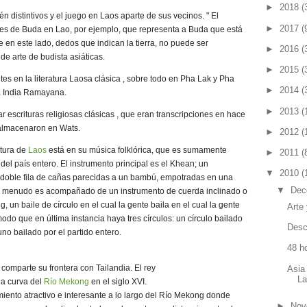
►
2018
(
én distintivos y el juego en Laos aparte de sus vecinos. " El
►
2017
(
enes de Buda en Lao, por ejemplo, que representa a Buda que está
 en este lado, dedos que indican la tierra, no puede ser
►
2016
(
de arte de budista asiáticas.
►
2015
(
tes en la literatura Laosa clásica , sobre todo en Pha Lak y Pha
►
2014
(
a India Ramayana.
►
2013
(
 escrituras religiosas clásicas , que eran transcripciones en hace
 almacenaron en Wats.
►
2012
(
ltura de
Laos
está en su música folklórica, que es sumamente
►
2011
(
del país entero. El instrumento principal es el Khean; un
▼
2010
(
 doble fila de cañas parecidas a un bambú, empotradas en una
▼
Dec
a menudo es acompañado de un instrumento de cuerda inclinado o
ng, un baile de círculo en el cual la gente baila en el cual la gente
Arte
modo que en última instancia haya tres círculos: un círculo bailado
Desc
 uno bailado por el partido entero.
48 h
 comparte su frontera con Tailandia. El rey
Asia
L
la curva del
Río Mekong
en el siglo XVI.
miento atractivo e interesante a lo largo del Río Mekong donde
►
Nov