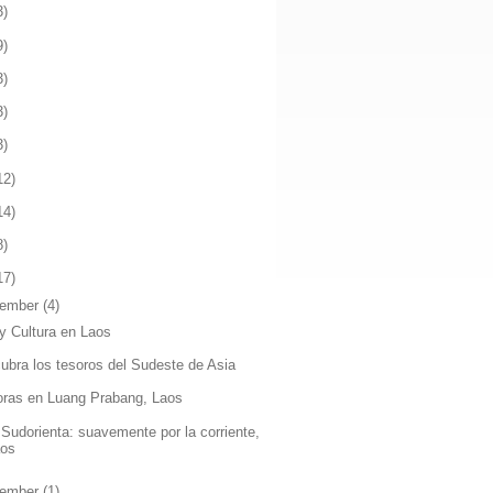
3)
9)
3)
3)
3)
12)
14)
8)
17)
ember
(4)
 y Cultura en Laos
ubra los tesoros del Sudeste de Asia
oras en Luang Prabang, Laos
 Sudorienta: suavemente por la corriente,
aos
ember
(1)