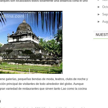
rques son localizados todos solamente una distancia corta el uno
►
Oct
►
Sep
►
Aug
NUEST
tiene galerías, pequeñas tiendas de moda, teatros, clubs de noche y
cción principal de visitantes de todo alrededor del globo. Aunque
 gran variedad de restaurantes que sirven tanto Lao como la cocina
)