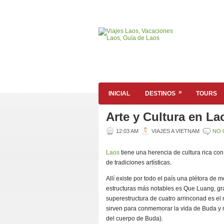
»
INICIAL
DESTINOS
TOURS
Arte y Cultura en La
12:03 AM
VIAJES A VIETNAM
NO 
Laos
tiene una herencia de cultura rica con 
de tradiciones artísticas.
Allí existe por todo el país una plétora de 
estructuras más notables es Que Luang, g
superestructura de cuatro arrinconad es e
sirven para conmemorar la vida de Buda y 
del cuerpo de Buda).